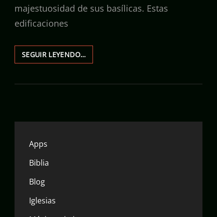
majestuosidad de sus basílicas. Estas
edificaciones
LAS
SEGUIR LEYENDO…
12
BASÍLICAS
MÁS
POPULARES
DE
ESPAÑA:
GUÍA
PARA
Apps
CREYENTES
Y
Biblia
TURISTAS
Blog
Iglesias