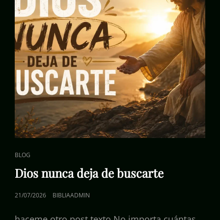
ENLACES
BLOG
DE
Dios nunca deja de buscarte
CATEGORÍAS
PUBLICADO
21/07/2026
BIBLIAADMIN
EL
haceme otro post texto No importa cuántas