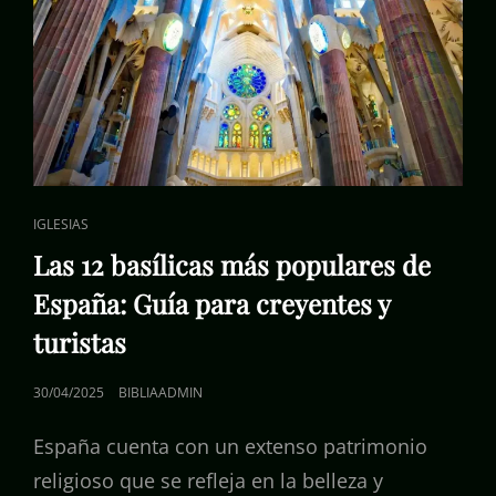
ENLACES
IGLESIAS
DE
Las 12 basílicas más populares de
CATEGORÍAS
España: Guía para creyentes y
turistas
PUBLICADO
30/04/2025
BIBLIAADMIN
EL
España cuenta con un extenso patrimonio
religioso que se refleja en la belleza y