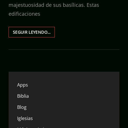
majestuosidad de sus basílicas. Estas
edificaciones
LAS
SEGUIR LEYENDO…
12
BASÍLICAS
MÁS
POPULARES
DE
ESPAÑA:
GUÍA
PARA
Apps
CREYENTES
Y
Biblia
TURISTAS
Blog
Iglesias