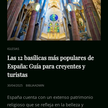
ENLACES
IGLESIAS
DE
Las 12 basílicas más populares de
CATEGORÍAS
España: Guía para creyentes y
turistas
PUBLICADO
30/04/2025
BIBLIAADMIN
EL
España cuenta con un extenso patrimonio
religioso que se refleja en la belleza y