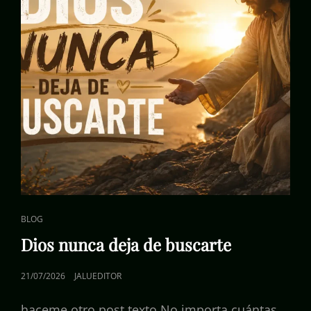
ENLACES
BLOG
DE
Dios nunca deja de buscarte
CATEGORÍAS
PUBLICADO
21/07/2026
JALUEDITOR
EL
haceme otro post texto No importa cuántas